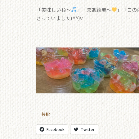
「美味しいね～
」「まあ綺麗～
」「この
さっていました(^^)v
共有:
Facebook
Twitter