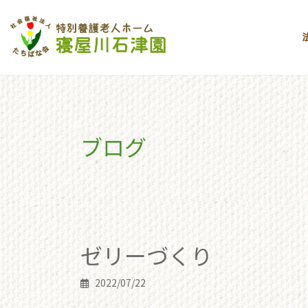
コ
ナ
ン
ビ
テ
ゲ
ン
ー
ツ
シ
へ
ョ
ス
ン
キ
に
ブログ
ッ
移
プ
動
toppage
ブログ
ゼリーづくり
ゼリーづくり
2022/07/22