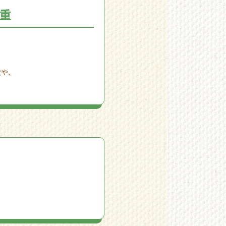
重
慮や、