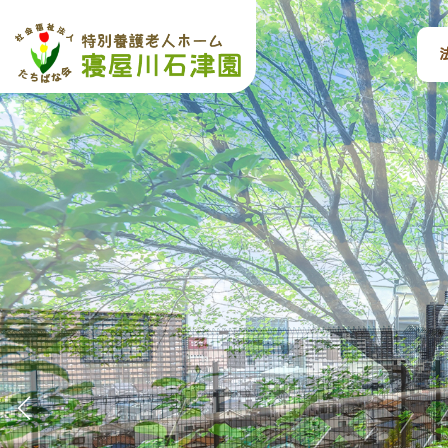
コ
ナ
ン
ビ
テ
ゲ
ン
ー
ツ
シ
へ
ョ
ス
ン
キ
に
ッ
移
プ
動