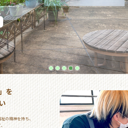
」を
い
福祉の精神を持ち、
て、