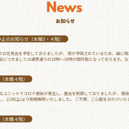
会中止のお知らせ（本館3・４階）
4階のお花見会を予定しておりましたが、 雨が予測されているため、誠に
の面会につきましては通常通りの10時〜16時の間可能となっております。なお
せ（本館４階）
ちばなユニットでコロナ感染が発生し、面会を制限しておりましたが、 感
、2/28(土)より制限解除いたしました。 ご不便、ご心配をおかけいたし
せ（本館４階）