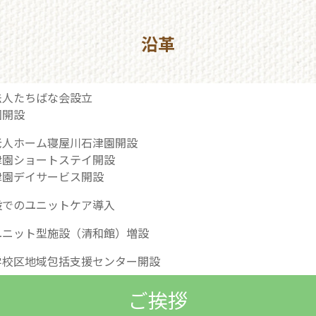
沿革
法人たちばな会設立
園開設
老人ホーム寝屋川石津園開設
津園ショートステイ開設
津園デイサービス開設
設でのユニットケア導入
ユニット型施設（清和館）増設
学校区地域包括支援センター開設
ご挨拶