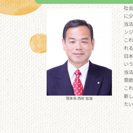
社会
に
当
ン
こ
れ
日本
い
当
意
こ
新
理事長 西邨 智雄
た