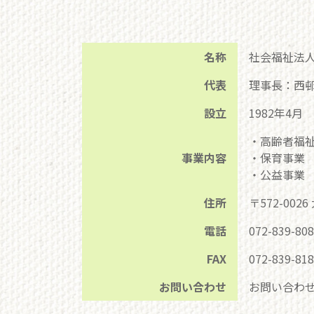
名称
社会福祉法
代表
理事長：西邨
設立
1982年4月
・高齢者福
事業内容
・保育事業
・公益事業
住所
〒572-00
電話
072-839-80
FAX
072-839-81
お問い合わせ
お問い合わ