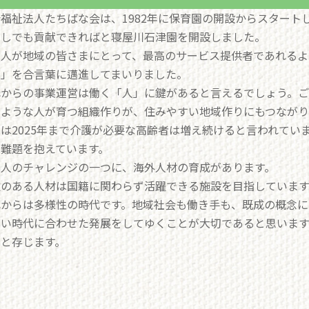
福祉法人たちばな会は、1982年に保育園の開設からスタートし
少しでも貢献できればと寝屋川石津園を開設しました。
法人が地域の皆さまにとって、最高のサービス提供者であれるよ
ジ」を合言葉に邁進してまいりました。
れからの事業運営は働く「人」に鍵があると言えるでしょう。
るような人が育つ組織作りが、住みやすい地域作りにもつながり
は2025年まで介護が必要な高齢者は増え続けると言われてい
う難題を抱えています。
法人のチャレンジの一つに、海外人材の育成があります。
欲のある人材は国籍に関わらず活躍できる施設を目指しています
れからは多様性の時代です。地域社会も働き手も、既成の概念に
しい時代に合わせた発展をしてゆくことが大切であると思います
いと存じます。