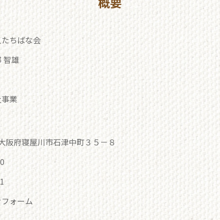
概要
人たちばな会
 智雄
祉事業
26 大阪府寝屋川市石津中町３５－８
80
81
せフォーム