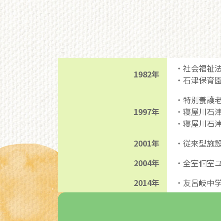
・社会福祉
1982年
・石津保育
・特別養護
1997年
・寝屋川石
・寝屋川石
2001年
・従来型施
2004年
・全室個室
2014年
・友呂岐中