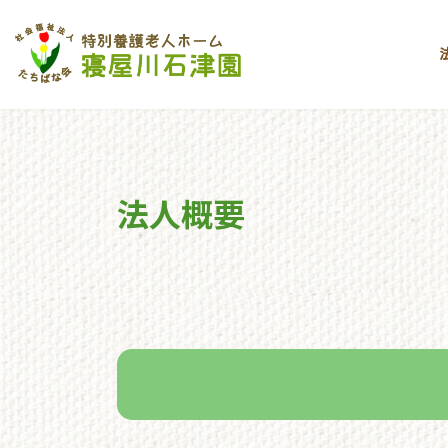
コ
ナ
ン
ビ
テ
ゲ
ン
ー
ツ
シ
へ
ョ
ス
ン
キ
に
法人概要
ッ
移
プ
動
toppage
法人概要