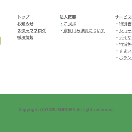
トップ
法人概要
サービス
お知らせ
・
ご挨拶
・
特別養
スタッフブログ
・
寝屋川石津園について
・
ショー
採用情報
・
デイサ
・
地域包
・
すまい
・
ボラン
Copyright (C)2025 ISHIDUEN.All right reserved.