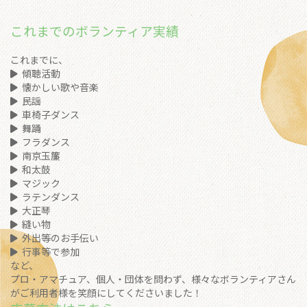
これまでのボランティア実績
これまでに、
傾聴活動
懐かしい歌や音楽
民謡
車椅子ダンス
舞踊
フラダンス
南京玉簾
和太鼓
マジック
ラテンダンス
大正琴
縫い物
外出等のお手伝い
行事等で参加
など、
プロ・アマチュア、個人・団体を問わず、様々なボランティアさん
がご利用者様を笑顔にしてくださいました！