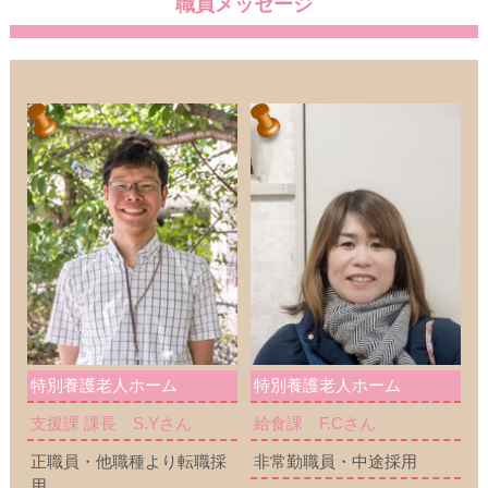
職員メッセージ
特別養護老人ホーム
特別養護老人ホーム
支援課 課長 S.Yさん
給食課 F.Cさん
正職員・他職種より転職採
非常勤職員・中途採用
用