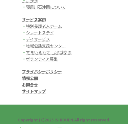
・
ご挨拶
・
寝屋川石津園について
サービス案内
・
特別養護老人ホーム
・
ショートステイ
・
デイサービス
・
地域包括支援センター
・
すまいるカフェ/地域交流
・
ボランティア募集
プライバシーポリシー
情報公開
お問合せ
サイトマップ
Copyright (C)2025 ISHIDUEN.All right reserved.