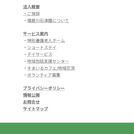
法人概要
・
ご挨拶
・
寝屋川石津園について
サービス案内
・
特別養護老人ホーム
・
ショートステイ
・
デイサービス
・
地域包括支援センター
・
すまいるカフェ/地域交流
・
ボランティア募集
プライバシーポリシー
情報公開
お問合せ
サイトマップ