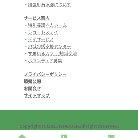
・
寝屋川石津園について
サービス案内
・
特別養護老人ホーム
・
ショートステイ
・
デイサービス
・
地域包括支援センター
・
すまいるカフェ/地域交流
・
ボランティア募集
プライバシーポリシー
情報公開
お問合せ
サイトマップ
Copyright (C)2025 ISHIDUEN.All right reserved.