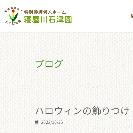
コ
ナ
ン
ビ
テ
ゲ
ン
ー
ツ
シ
へ
ョ
ス
ン
キ
に
ブログ
ッ
移
プ
動
toppage
ブログ
ハロウィンの飾りつけ
ハロウィンの飾りつけ
2022/10/25