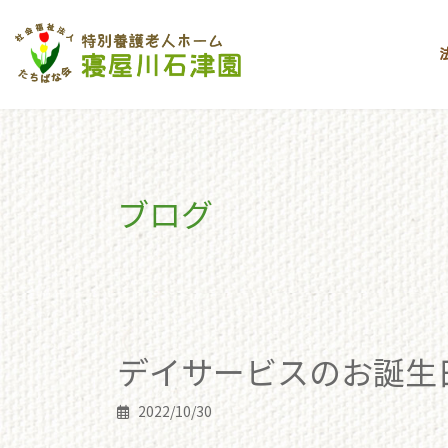
コ
ナ
ン
ビ
テ
ゲ
ン
ー
ツ
シ
へ
ョ
ス
ン
キ
に
ブログ
ッ
移
プ
動
toppage
ブログ
デイサービスのお誕生日会
デイサービスのお誕生
2022/10/30