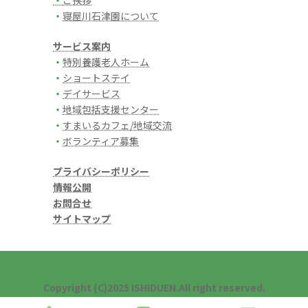
・
寝屋川石津園について
サービス案内
・
特別養護老人ホーム
・
ショートステイ
・
デイサービス
・
地域包括支援センター
・
すまいるカフェ/地域交流
・
ボランティア募集
プライバシーポリシー
情報公開
お問合せ
サイトマップ
Copyright (C)2025 ISHIDUEN.All right reserved.