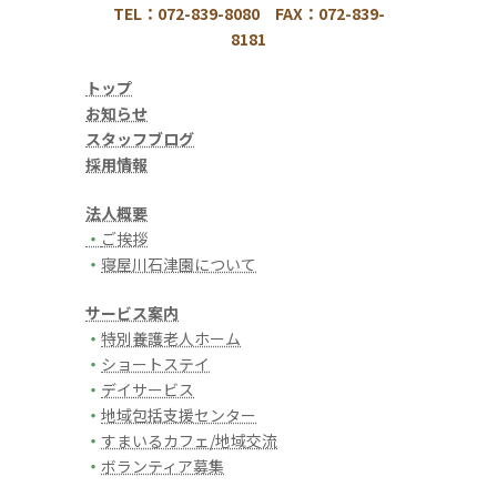
TEL：072-839-8080 FAX：072-839-
8181
トップ
お知らせ
スタッフブログ
採用情報
法人概要
・
ご挨拶
・
寝屋川石津園について
サービス案内
・
特別養護老人ホーム
・
ショートステイ
・
デイサービス
・
地域包括支援センター
・
すまいるカフェ/地域交流
・
ボランティア募集