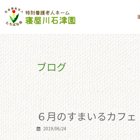
コ
ナ
ン
ビ
テ
ゲ
ン
ー
ツ
シ
へ
ョ
ス
ン
キ
に
ブログ
ッ
移
プ
動
toppage
ブログ
６月のすまいるカフェ
６月のすまいるカフェ
2019/06/24