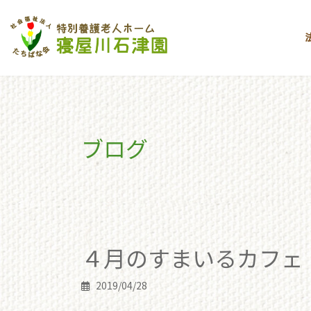
コ
ナ
ン
ビ
テ
ゲ
ン
ー
ツ
シ
へ
ョ
ス
ン
キ
に
ブログ
ッ
移
プ
動
toppage
ブログ
４月のすまいるカフェ
４月のすまいるカフェ
2019/04/28