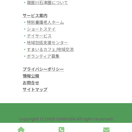
・
寝屋川石津園について
サービス案内
・
特別養護老人ホーム
・
ショートステイ
・
デイサービス
・
地域包括支援センター
・
すまいるカフェ/地域交流
・
ボランティア募集
プライバシーポリシー
情報公開
お問合せ
サイトマップ
Copyright (C)2025 ISHIDUEN.All right reserved.