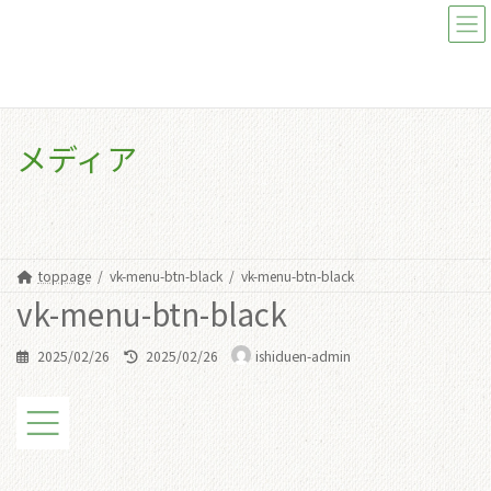
コ
ナ
ン
ビ
テ
ゲ
ン
ー
ツ
シ
へ
ョ
ス
ン
メディア
キ
に
ッ
移
プ
動
toppage
vk-menu-btn-black
vk-menu-btn-black
vk-menu-btn-black
最
2025/02/26
2025/02/26
ishiduen-admin
終
更
新
日
時
: