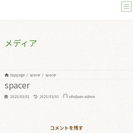
コ
ナ
ン
ビ
テ
ゲ
ン
ー
ツ
シ
へ
ョ
ス
ン
メディア
キ
に
ッ
移
プ
動
toppage
spacer
spacer
spacer
最
2025/03/01
2025/03/01
ishiduen-admin
終
更
新
日
時
コメントを残す
: