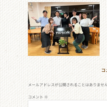
更
新
日
時
:
コ
メールアドレスが公開されることはありませ
コメント
※