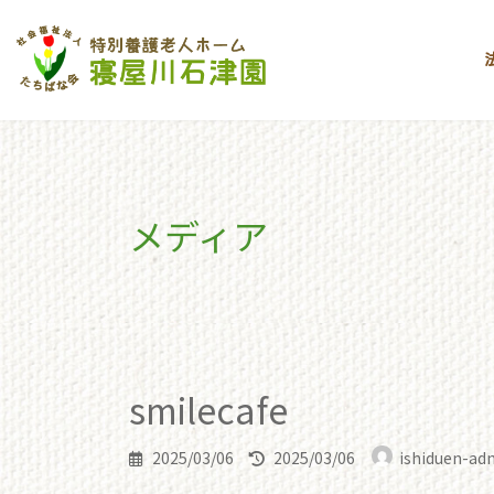
コ
ナ
ン
ビ
テ
ゲ
ン
ー
ツ
シ
へ
ョ
ス
ン
キ
に
メディア
ッ
移
プ
動
toppage
smilecafe
smilecafe
smilecafe
最
2025/03/06
2025/03/06
ishiduen-ad
終