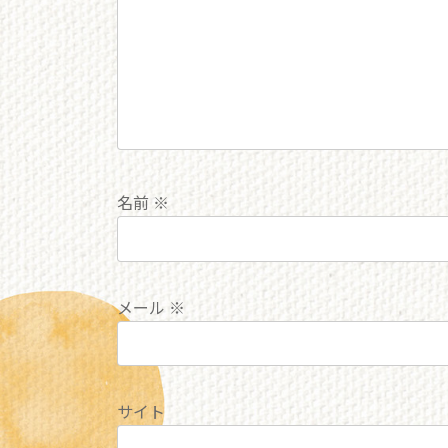
名前
※
メール
※
サイト