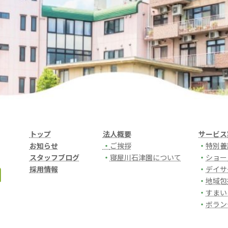
トップ
法人概要
サービス
お知らせ
・
ご挨拶
・
特別養
スタッフブログ
・
寝屋川石津園について
・
ショー
採用情報
・
デイサ
・
地域包
・
すまい
・
ボラン