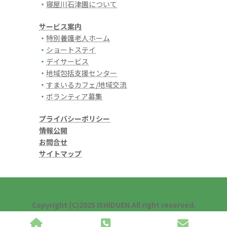
・
寝屋川石津園について
サービス案内
・
特別養護老人ホーム
・
ショートステイ
・
デイサービス
・
地域包括支援センター
・
すまいるカフェ/地域交流
・
ボランティア募集
プライバシーポリシー
情報公開
お問合せ
サイトマップ
Copyright (C)2025 ISHIDUEN.All right reserved.