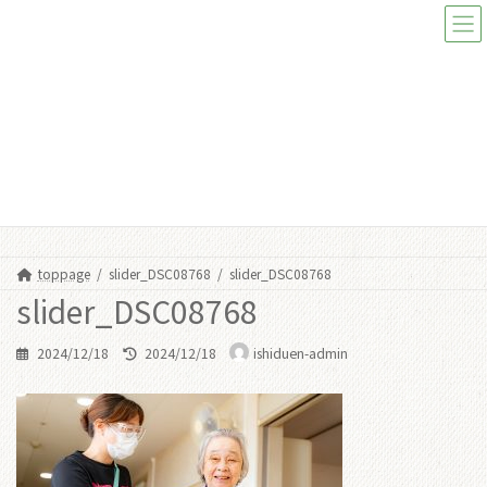
コ
ナ
ン
ビ
テ
ゲ
ン
ー
ツ
シ
へ
ョ
ス
ン
メディア
キ
に
ッ
移
プ
動
toppage
slider_DSC08768
slider_DSC08768
slider_DSC08768
最
2024/12/18
2024/12/18
ishiduen-admin
終
更
新
日
時
: