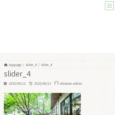
コ
ナ
ン
ビ
テ
ゲ
ン
ー
ツ
シ
へ
ョ
ス
ン
メディア
キ
に
ッ
移
プ
動
toppage
slider_4
slider_4
slider_4
最
2025/06/12
2025/06/12
ishiduen-admin
終
更
新
日
時
: