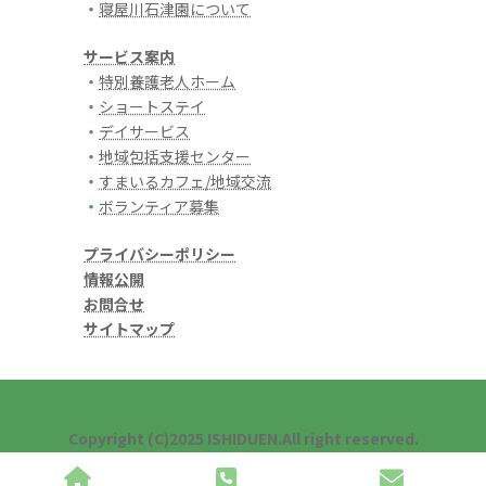
・
寝屋川石津園について
サービス案内
・
特別養護老人ホーム
・
ショートステイ
・
デイサービス
・
地域包括支援センター
・
すまいるカフェ/地域交流
・
ボランティア募集
プライバシーポリシー
情報公開
お問合せ
サイトマップ
Copyright (C)2025 ISHIDUEN.All right reserved.