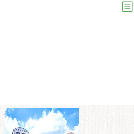
コ
ナ
ン
ビ
テ
ゲ
ン
ー
ツ
シ
へ
ョ
ス
ン
メディア
キ
に
ッ
移
プ
動
toppage
slider_2_sp
slider_2_sp
slider_2_sp
最
2025/06/12
2025/06/12
ishiduen-admin
終
更
新
日
時
: