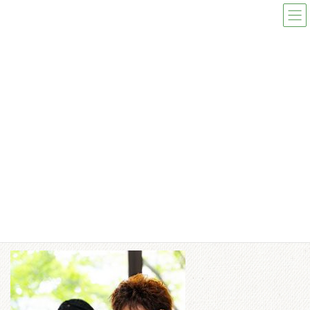
コ
ナ
ン
ビ
テ
ゲ
ン
ー
ツ
シ
へ
ョ
ス
ン
メディア
キ
に
ッ
移
プ
動
toppage
s_DSC09549
s_DSC09549
s_DSC09549
最
2024/11/02
2024/11/02
ishiduen-admin
終
更
新
日
時
: