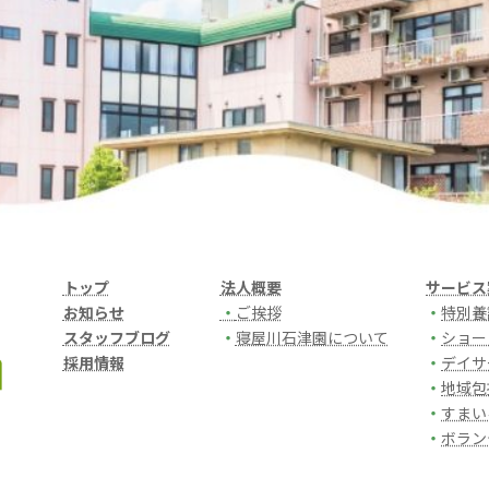
トップ
法人概要
サービス
お知らせ
・
ご挨拶
・
特別養
スタッフブログ
・
寝屋川石津園について
・
ショー
採用情報
・
デイサ
・
地域包
・
すまい
・
ボラン