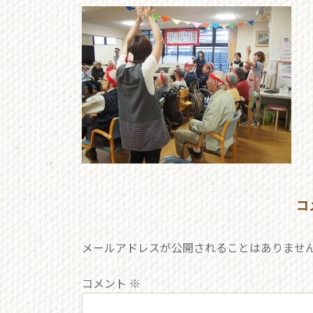
更
新
日
時
:
コ
メールアドレスが公開されることはありませ
コメント
※