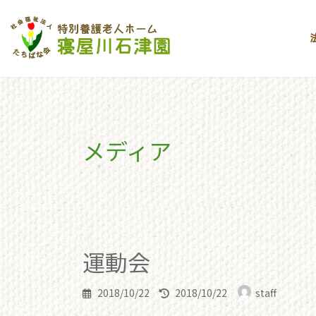
コ
ナ
ン
ビ
テ
ゲ
ン
ー
ツ
シ
へ
ョ
ス
ン
キ
に
メディア
ッ
移
プ
動
toppage
運動会
運動会
運動会
最
2018/10/22
2018/10/22
staff
終