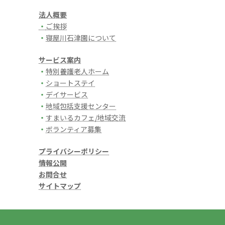
法人概要
・
ご挨拶
・
寝屋川石津園について
サービス案内
・
特別養護老人ホーム
・
ショートステイ
・
デイサービス
・
地域包括支援センター
・
すまいるカフェ/地域交流
・
ボランティア募集
プライバシーポリシー
情報公開
お問合せ
サイトマップ