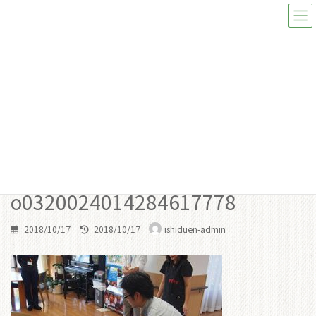
コ
ナ
ン
ビ
テ
ゲ
ン
ー
ツ
シ
へ
ョ
ス
ン
メディア
キ
に
ッ
移
プ
動
toppage
o0320024014284617778
o0320024014284617778
o0320024014284617778
最
2018/10/17
2018/10/17
ishiduen-admin
終
更
新
日
時
: