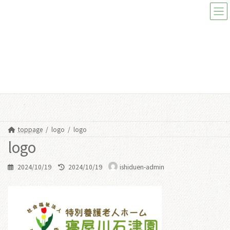
コ
ナ
ン
ビ
テ
ゲ
ン
ー
ツ
シ
へ
ョ
ス
ン
メディア
キ
に
ッ
移
プ
動
toppage
logo
logo
logo
最
2024/10/19
2024/10/19
ishiduen-admin
終
更
新
日
時
: