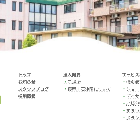
トップ
法人概要
サービス
お知らせ
・
ご挨拶
・
特別養
スタッフブログ
・
寝屋川石津園について
・
ショー
採用情報
・
デイサ
・
地域包
・
すまい
・
ボラン