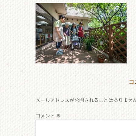
更
新
日
時
:
コ
メールアドレスが公開されることはありませ
コメント
※