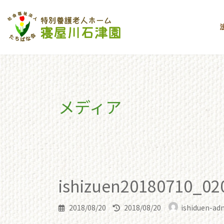
コ
ナ
ン
ビ
テ
ゲ
ン
ー
ツ
シ
へ
ョ
ス
ン
キ
に
メディア
ッ
移
プ
動
toppage
ishizuen20180710_0209s
ishizuen20180
ishizuen20180710_02
最
2018/08/20
2018/08/20
ishiduen-ad
終