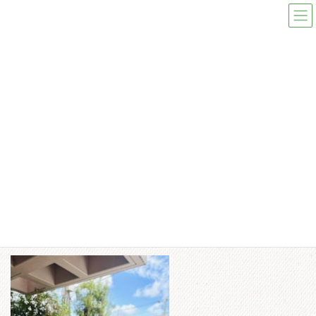
コ
ナ
ン
ビ
テ
ゲ
ン
ー
ツ
シ
へ
ョ
ス
ン
メディア
キ
に
ッ
移
プ
動
toppage
IMG_5956 3
IMG_5956 3
IMG_5956 3
最
2024/11/02
2024/11/02
ishiduen-admin
終
更
新
日
時
: