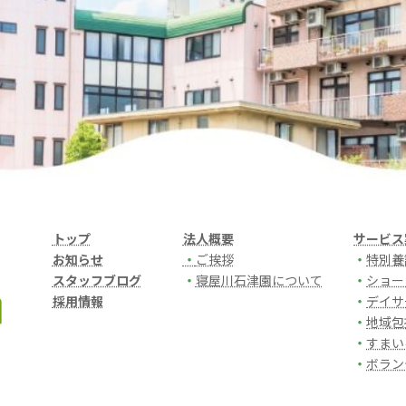
トップ
法人概要
サービス
お知らせ
・
ご挨拶
・
特別養
スタッフブログ
・
寝屋川石津園について
・
ショー
採用情報
・
デイサ
・
地域包
・
すまい
・
ボラン