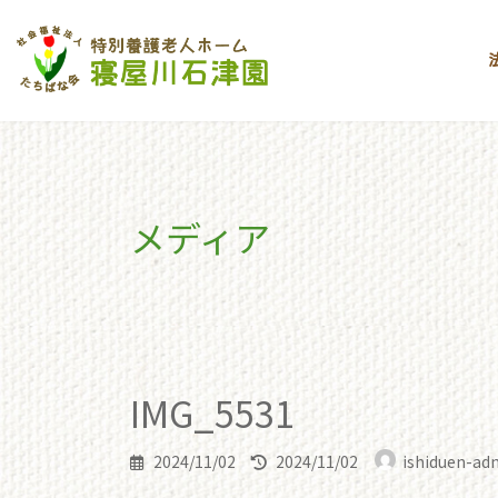
コ
ナ
ン
ビ
テ
ゲ
ン
ー
ツ
シ
へ
ョ
ス
ン
キ
に
メディア
ッ
移
プ
動
toppage
IMG_5531
IMG_5531
IMG_5531
最
2024/11/02
2024/11/02
ishiduen-ad
終