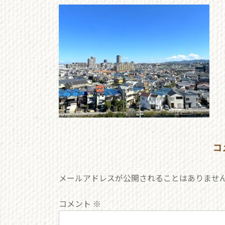
更
新
日
時
:
コ
メールアドレスが公開されることはありませ
コメント
※