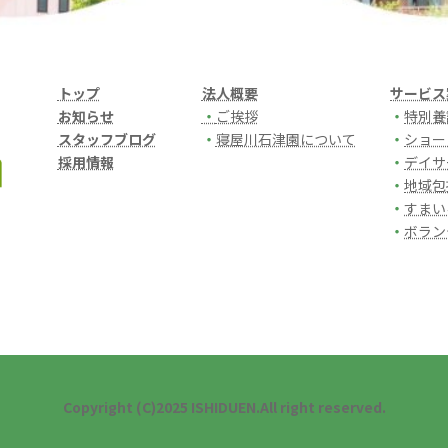
トップ
法人概要
サービス
お知らせ
・
ご挨拶
・
特別養
スタッフブログ
・
寝屋川石津園について
・
ショー
採用情報
・
デイサ
・
地域包
・
すまい
・
ボラン
Copyright (C)2025 ISHIDUEN.All right reserved.