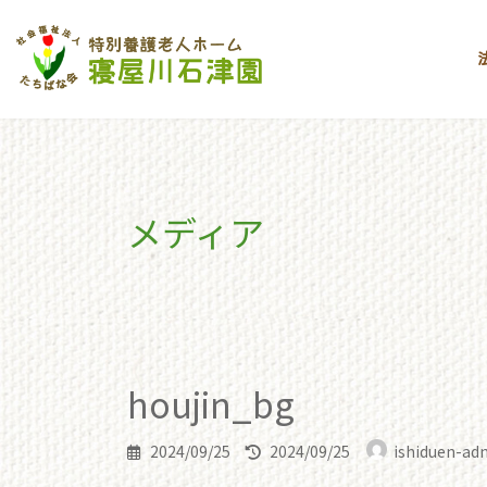
コ
ナ
ン
ビ
テ
ゲ
ン
ー
ツ
シ
へ
ョ
ス
ン
キ
に
メディア
ッ
移
プ
動
toppage
houjin_bg
houjin_bg
houjin_bg
最
2024/09/25
2024/09/25
ishiduen-ad
終