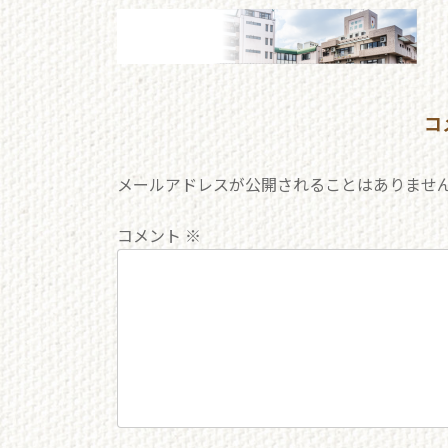
更
新
日
時
:
コ
メールアドレスが公開されることはありませ
コメント
※