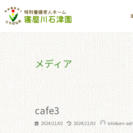
コ
ナ
ン
ビ
テ
ゲ
ン
ー
ツ
シ
へ
ョ
ス
ン
キ
に
メディア
ッ
移
プ
動
toppage
cafe3
cafe3
cafe3
最
2024/11/02
2024/11/02
ishiduen-ad
終