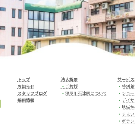
トップ
法人概要
サービス
お知らせ
・
ご挨拶
・
特別養
スタッフブログ
・
寝屋川石津園について
・
ショー
採用情報
・
デイサ
・
地域包
・
すまい
・
ボラン