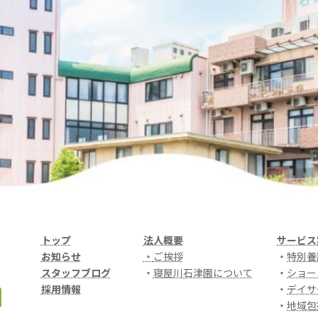
トップ
法人概要
サービス
お知らせ
・
ご挨拶
・
特別養
スタッフブログ
・
寝屋川石津園について
・
ショー
採用情報
・
デイサ
・
地域包