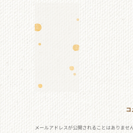
更
新
日
時
:
コ
メールアドレスが公開されることはありませ