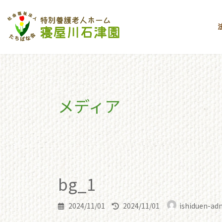
コ
ナ
ン
ビ
テ
ゲ
ン
ー
ツ
シ
へ
ョ
ス
ン
キ
に
メディア
ッ
移
プ
動
toppage
bg_1
bg_1
bg_1
最
2024/11/01
2024/11/01
ishiduen-ad
終