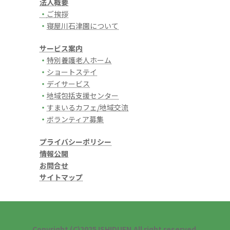
法人概要
・
ご挨拶
・
寝屋川石津園について
サービス案内
・
特別養護老人ホーム
・
ショートステイ
・
デイサービス
・
地域包括支援センター
・
すまいるカフェ/地域交流
・
ボランティア募集
プライバシーポリシー
情報公開
お問合せ
サイトマップ
Copyright (C)2025 ISHIDUEN.All right reserved.