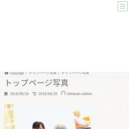
コ
ナ
ン
ビ
テ
ゲ
ン
ー
ツ
シ
へ
ョ
ス
ン
メディア
キ
に
ッ
移
プ
動
toppage
トップページ写真
トップページ写真
トップページ写真
最
2018/08/20
2018/08/20
ishiduen-admin
終
更
新
日
時
: