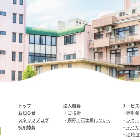
トップ
法人概要
サービス
お知らせ
・
ご挨拶
・
特別養
スタッフブログ
・
寝屋川石津園について
・
ショー
採用情報
・
デイサ
・
地域包