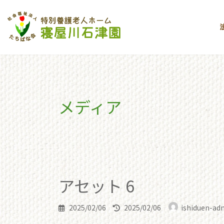
コ
ナ
ン
ビ
テ
ゲ
ン
ー
ツ
シ
へ
ョ
ス
ン
キ
に
メディア
ッ
移
プ
動
toppage
アセット 6
アセット 6
アセット 6
最
2025/02/06
2025/02/06
ishiduen-ad
終