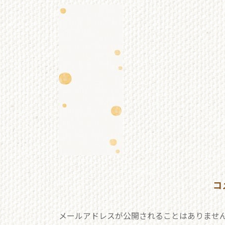
更
新
日
時
:
コ
メールアドレスが公開されることはありませ