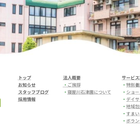
トップ
法人概要
サービス
お知らせ
・
ご挨拶
・
特別養
スタッフブログ
・
寝屋川石津園について
・
ショー
採用情報
・
デイサ
・
地域包
・
すまい
・
ボラン