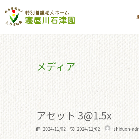
コ
ナ
ン
ビ
テ
ゲ
ン
ー
ツ
シ
へ
ョ
ス
ン
キ
に
メディア
ッ
移
プ
動
toppage
アセット 3@1.5x
アセット 3@1.5x
アセット 3@1.5x
最
2024/11/02
2024/11/02
ishiduen-ad
終