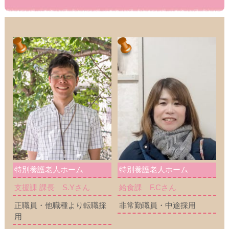
特別養護老人ホーム
特別養護老人ホーム
支援課 課長 S.Yさん
給食課 F.Cさん
正職員・他職種より転職採
非常勤職員・中途採用
用