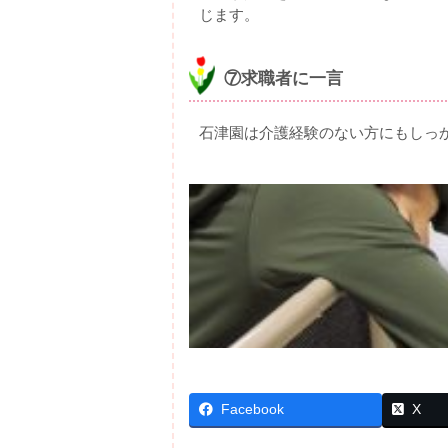
じます。
⑦求職者に一言
石津園は介護経験のない方にもしっ
Facebook
X