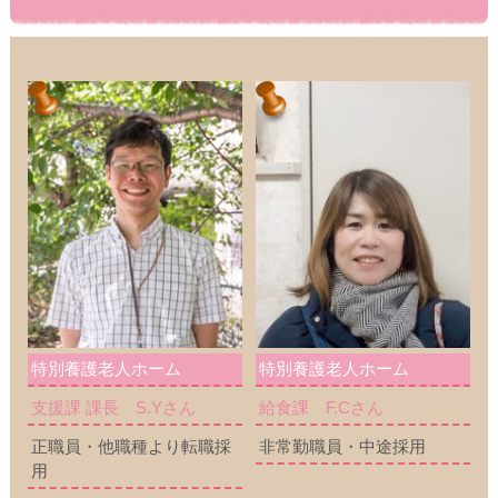
特別養護老人ホーム
特別養護老人ホーム
支援課 課長 S.Yさん
給食課 F.Cさん
正職員・他職種より転職採
非常勤職員・中途採用
用