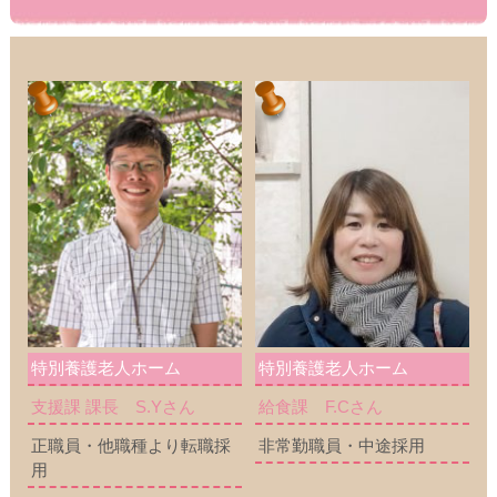
特別養護老人ホーム
特別養護老人ホーム
支援課 課長 S.Yさん
給食課 F.Cさん
正職員・他職種より転職採
非常勤職員・中途採用
用